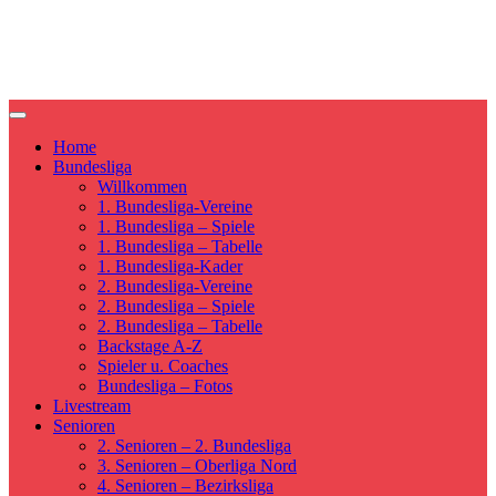
DEUTSCHER MEISTER 2014
/ VIZEMEISTER 2016
Home
Bundesliga
Willkommen
1. Bundesliga-Vereine
1. Bundesliga – Spiele
1. Bundesliga – Tabelle
1. Bundesliga-Kader
2. Bundesliga-Vereine
2. Bundesliga – Spiele
2. Bundesliga – Tabelle
Backstage A-Z
Spieler u. Coaches
Bundesliga – Fotos
Livestream
Senioren
2. Senioren – 2. Bundesliga
3. Senioren – Oberliga Nord
4. Senioren – Bezirksliga