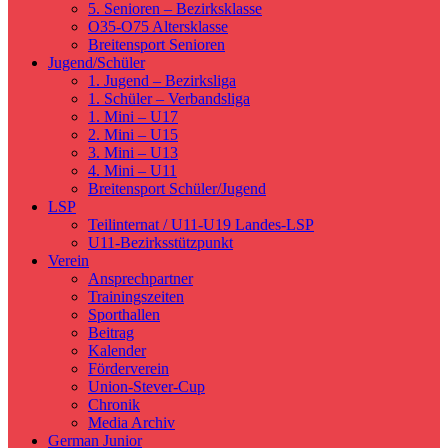
5. Senioren – Bezirksklasse
O35-O75 Altersklasse
Breitensport Senioren
Jugend/Schüler
1. Jugend – Bezirksliga
1. Schüler – Verbandsliga
1. Mini – U17
2. Mini – U15
3. Mini – U13
4. Mini – U11
Breitensport Schüler/Jugend
LSP
Teilinternat / U11-U19 Landes-LSP
U11-Bezirksstützpunkt
Verein
Ansprechpartner
Trainingszeiten
Sporthallen
Beitrag
Kalender
Förderverein
Union-Stever-Cup
Chronik
Media Archiv
German Junior